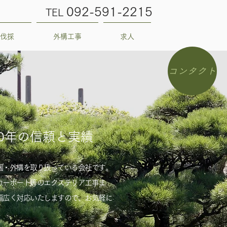
092-591-2215
TEL
伐採
外構工事
求人
コンタクト
0年の信頼と実績
園・外構を取り扱っている会社です。
カーポート等のエクステリア工事ま
幅広く対応いたしますので、お気軽に