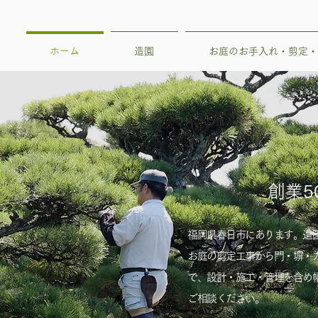
ホーム
造園
お庭のお手入れ・剪定・
創業5
福岡県春日市にあります。造
お庭の剪定工事から門・塀・
で、設計・施工・管理を含め
ご相談ください。