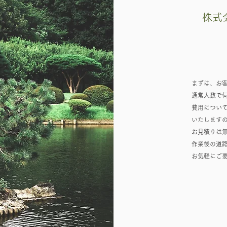
​株
まずは、お
通常人数で
費用につい
いたします
お見積りは
作業後の道
お気軽にご